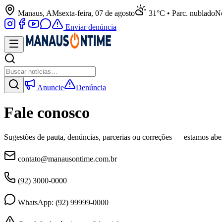
Manaus, AM
sexta-feira, 07 de agosto
31°C • Parc. nublado
No
Enviar denúncia
Anuncie
Denúncia
Fale conosco
Sugestões de pauta, denúncias, parcerias ou correções — estamos aber
contato@manausontime.com.br
(92) 3000-0000
WhatsApp: (92) 99999-0000